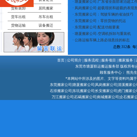
·
塘厦搬家公司:广东省全面部署治超工
·
凤岗搬家公司:超载现状和超载的表现
货柜装卸
居民搬家
·
东莞搬家公司：驾驶车辆的省油技巧
货车出租
吊车出租
·
东莞搬家公司：零担货物的托运
货物运输
设备搬迁
·
东莞搬家公司:配送功能要素
·
塘厦搬家公司-空调机拆卸与重装机
·
公路运输车辆上路必须悬挂的标志
总数:312条 每页
首页
|
公司简介
|
服务流程
|
服务项目
|
搬家服务
|
东莞市塘厦联运搬运服务部 版权所有@ Copy
顾客服务中心： 熊先生 132
*本网站中所涉及的图片、文字等资料均属
东莞搬家公司
|
塘厦搬家公司
|
凤岗搬家公司
|
清溪搬家公
石排搬家公司|东坑搬家公司|长安搬家公司|虎门搬家公
万江搬家公司|石碣搬家公司|南城搬家公司|企石搬家公