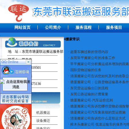
网站首页
公司简介
服务流程
服务项目
.
4
搬家常识
地 址：东莞市塘厦联运搬运服务部
·
超重车辆过桥的管理内容
·
东莞常平搬家公司的准备工作
联系人：熊先生
·
常平搬家公司分析搬运成本增加的因素
手 机：13238319501
·
国际货物运输的任务
联系人：田小姐
·
清溪搬家公司告诉您如何及时的收取公
·
塘厦搬家公司：公路货物运输基本条件
手 机：13537475136
·
东莞货运运输出口的流程
·
东莞公路运输的计费重量
·
塘厦搬家公司-汽车运价总则
·
塘厦搬家公司告诉您哪些货物必须按整
·
塘厦搬家公司汽车集装箱的货运措施
工厂搬迁
机器搬运
·
清溪搬家公司告诉您什么是联运方式
吊车出租
设备搬迁
·
樟木头搬家公司:低速运输车的保养与
机器移位
设备定位