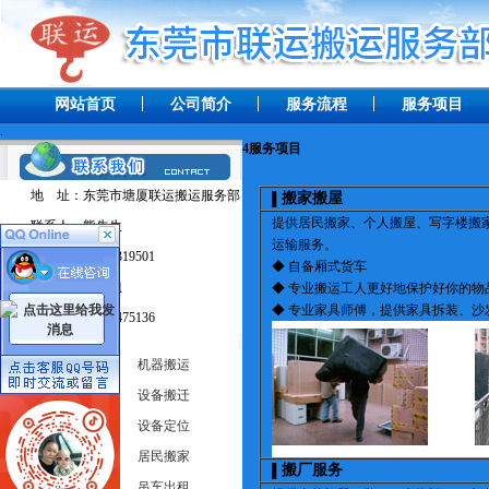
网站首页
公司简介
服务流程
服务项目
.
4
服务项目
地 址：东莞市塘厦联运搬运服务部
搬家搬屋
▌
提供居民搬家、个人搬屋、写字楼搬
联系人：熊先生
运输服务。
手 机：13238319501
◆ 自备厢式货车
联系人：田小姐
◆ 专业搬运工人更好地保护好你的
◆ 专业家具师傅，提供家具拆装、沙
手 机：13537475136
工厂搬迁
机器搬运
吊车出租
设备搬迁
机器移位
设备定位
货柜装卸
居民搬家
搬厂服务
▌
货车出租
吊车出租