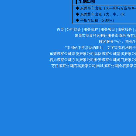
车辆出租
▌
◆ 东莞吊车出租（50—80吨专业吊 8
◆ 东莞货车出租（大、中、小）
◆ 平板车出租（5-30吨）
首页
|
公司简介
|
服务流程
|
服务项目
|
搬家服务
|
东莞市塘厦联运搬运服务部 版权所有@ Copy
顾客服务中心： 熊先生 132
*本网站中所涉及的图片、文字等资料均属
东莞搬家公司
|
塘厦搬家公司
|
凤岗搬家公司
|
清溪搬家公
石排搬家公司|东坑搬家公司|长安搬家公司|虎门搬家公
万江搬家公司|石碣搬家公司|南城搬家公司|企石搬家公