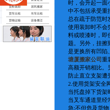
时，会升起一面
货柜装卸
居民搬家
中不包括承受重
货车出租
吊车出租
总在疏于防范时
货物运输
设备搬迁
使用装卸时不会
料或喷漆时，即
题。另外，挂擦
是更换所有凹陷
塘厦搬家公司
重
高额开销相比。
防止直立支架遭
2.使用货架安
当托盘掉下货架
当叉车通道里经
急;不但危及货