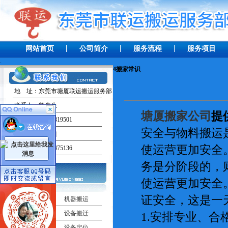
网站首页
公司简介
服务流程
服务项目
.
4
搬家常识
地 址：东莞市塘厦联运搬运服务部
联系人：熊先生
塘厦搬家公司
提
手 机：13238319501
安全与物料搬运
联系人：田小姐
使运营更加安全
手 机：13537475136
务是分阶段的，
使运营更加安全
证安全，这是一
工厂搬迁
机器搬运
吊车出租
设备搬迁
1.安排专业、
机器移位
设备定位