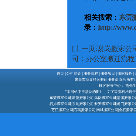
相关搜索：
东莞
录：
http://www.
[上一页:谢岗搬家
司：办公室搬迁流程
首页
|
公司简介
|
服务流程
|
服务项目
|
搬家服务
|
东莞市塘厦联运搬运服务部 版权所有@ Copy
顾客服务中心： 熊先生 132
*本网站中所涉及的图片、文字等资料均属
东莞搬家公司
|
塘厦搬家公司
|
凤岗搬家公司
|
清溪搬家公
石排搬家公司|东坑搬家公司|长安搬家公司|虎门搬家公
万江搬家公司|石碣搬家公司|南城搬家公司|企石搬家公