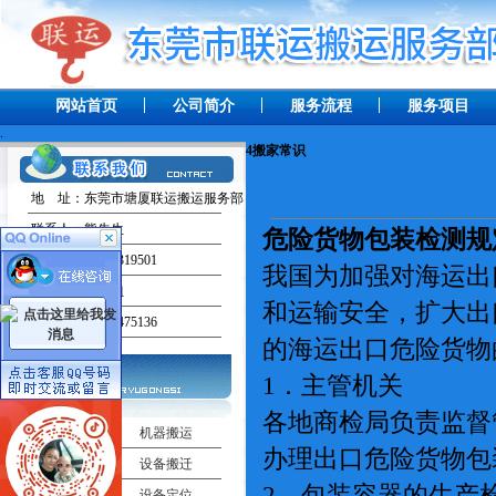
网站首页
公司简介
服务流程
服务项目
.
4
搬家常识
地 址：东莞市塘厦联运搬运服务部
联系人：熊先生
危险货物包装检测规
手 机：13238319501
我国为加强对海运出
联系人：田小姐
和运输安全，扩大出
手 机：13537475136
的海运出口危险货
1．主管机关
各地商检局负责监督
工厂搬迁
机器搬运
办理出口危险货物
吊车出租
设备搬迁
2．包装容器的生
机器移位
设备定位