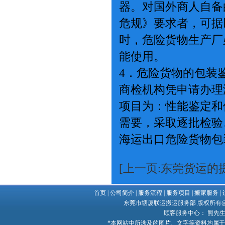
器。对国外商人自备
危规》要求者，可据
时，危险货物生产厂
能使用。
4．危险货物的包
商检机构凭申请办理
项目为：性能鉴定和
需要，采取逐批检验
海运出口危险货物包
[上一页:东莞货运的
首页
|
公司简介
|
服务流程
|
服务项目
|
搬家服务
|
东莞市塘厦联运搬运服务部 版权所有@ Copy
顾客服务中心： 熊先生 132
*本网站中所涉及的图片、文字等资料均属