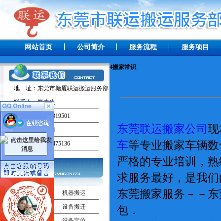
网站首页
公司简介
服务流程
服务项目
.
4
搬家常识
地 址：东莞市塘厦联运搬运服务部
联系人：熊先生
手 机：13238319501
东莞联运搬家公司
现
联系人：田小姐
车
等专业搬家车辆数
手 机：13537475136
严格的专业培训，熟
求服务最好，是我们
东莞搬家服务－－东
工厂搬迁
机器搬运
吊车出租
设备搬迁
包．
机器移位
设备定位