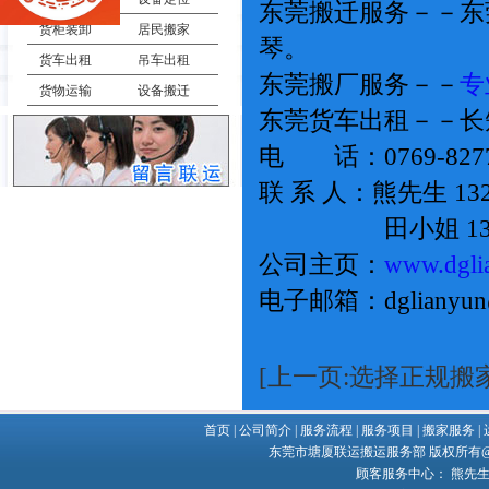
东莞搬迁服务－－东
货柜装卸
居民搬家
琴。
货车出租
吊车出租
东莞搬厂服务－－
专
货物运输
设备搬迁
东莞货车出租－－长
电 话：0769-8277
联 系 人：熊先生 1323
田小姐 13537
公司主页：
www.dgli
电子邮箱：dglianyun
[上一页:选择正规搬
首页
|
公司简介
|
服务流程
|
服务项目
|
搬家服务
|
东莞市塘厦联运搬运服务部 版权所有@ Copy
顾客服务中心： 熊先生 132