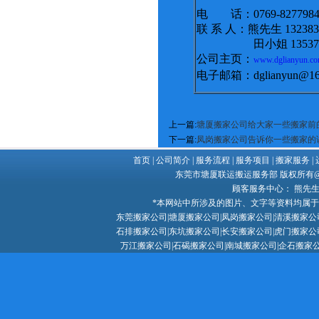
电 话：0769-8277984
联 系 人：熊先生 1323831
田小姐 1353747
公司主页：
www.dglianyun.co
电子邮箱：dglianyun@16
上一篇:
塘厦搬家公司给大家一些搬家前
下一篇:
凤岗搬家公司告诉你一些搬家的
首页
|
公司简介
|
服务流程
|
服务项目
|
搬家服务
|
东莞市塘厦联运搬运服务部 版权所有@ Copy
顾客服务中心： 熊先生 132
*本网站中所涉及的图片、文字等资料均属
东莞搬家公司
|
塘厦搬家公司
|
凤岗搬家公司
|
清溪搬家公
石排搬家公司|东坑搬家公司|长安搬家公司|虎门搬家公
万江搬家公司|石碣搬家公司|南城搬家公司|企石搬家公