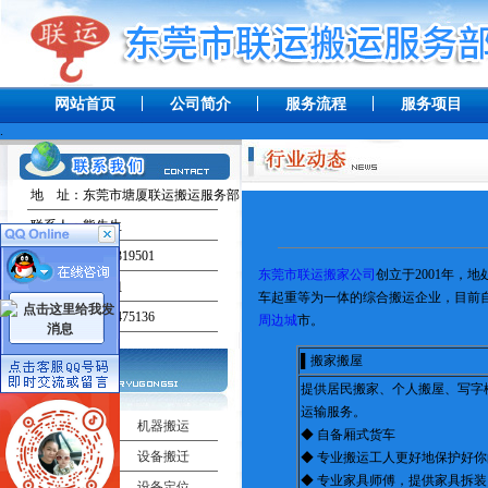
网站首页
公司简介
服务流程
服务项目
.
地 址：东莞市塘厦联运搬运服务部
联系人：熊先生
手 机：13238319501
东莞市联运搬家公司
创立于2001年
联系人：田小姐
车起重等为一体的综合搬运企业，目前
手 机：13537475136
周边城
市。
▌搬家搬屋
提供居民搬家、个人搬屋、写字
运输服务。
工厂搬迁
机器搬运
◆ 自备厢式货车
吊车出租
设备搬迁
◆ 专业搬运工人更好地保护好
◆ 专业家具师傅，提供家具拆
机器移位
设备定位