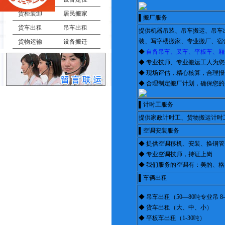
货柜装卸
居民搬家
▌搬厂服务
货车出租
吊车出租
提供机器吊装、吊车搬运、吊车
装、写字楼搬家、专业搬厂、宿舍搬
货物运输
设备搬迁
◆
自备吊车、叉车、平板车、厢
◆ 专业技师、专业搬运工人为
◆ 现场评估，精心核算，合理
◆ 合理制定搬厂计划，确保您
▌计时工服务
提供家政计时工、货物搬运计时
▌空调安装服务
◆ 提供空调移机、安装、换铜
◆ 专业空调技师，持证上岗
◆ 我们服务的空调有：美的、
▌车辆出租
◆ 吊车出租（50—80吨专业吊 
◆ 货车出租（大、中、小）
◆ 平板车出租（1-30吨）