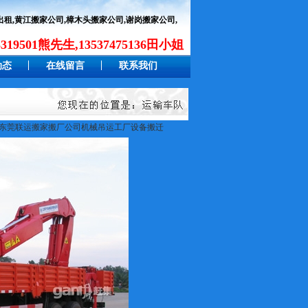
租,黄江搬家公司,樟木头搬家公司,谢岗搬家公司,
19501熊先生,13537475136田小姐
动态
在线留言
联系我们
东莞联运搬家搬厂公司机械吊运工厂设备搬迁