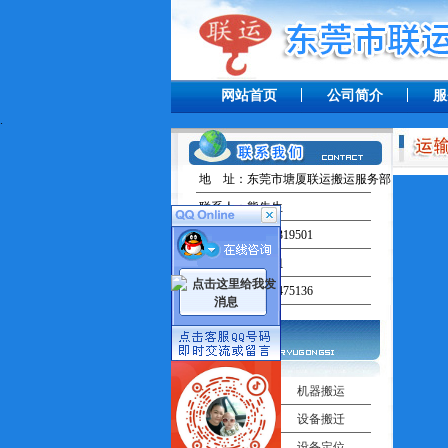
网站首页
公司简介
服
.
地 址：东莞市塘厦联运搬运服务部
联系人：熊先生
手 机：13238319501
联系人：田小姐
手 机：13537475136
工厂搬迁
机器搬运
吊车出租
设备搬迁
机器移位
设备定位