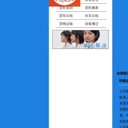
货柜装卸
居民搬家
货车出租
吊车出租
货物运输
设备搬迁
东莞联
详情
公司网址:
联系人;
东莞
范围
系、
筑型
公司