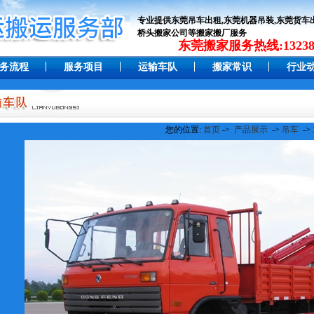
专业提供东莞吊车出租,东莞机器吊装,东莞货车出
桥头搬家公司等搬家搬厂服务
东莞搬家服务热线:132383
务流程
服务项目
运输车队
搬家常识
行业
您的位置:
首页
->
产品展示
->
吊车
->