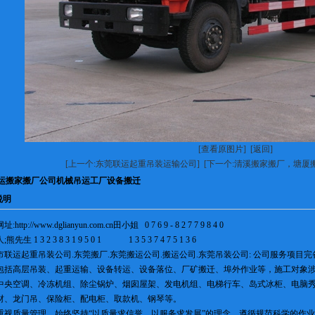
[查看原图片]
[返回]
[上一个:东莞联运起重吊装运输公司]
[下一个:清溪搬家搬厂，塘厦
运搬家搬厂公司机械吊运工厂设备搬迁
说明
http://www.dglianyun.com.cn田小姐 0 7 6 9 - 8 2 7 7 9 8 4 0
熊先生 1 3 2 3 8 3 1 9 5 0 1 1 3 5 3 7 4 7 5 1 3 6
市联运起重吊装公司.东莞搬厂.东莞搬运公司.搬运公司.东莞吊装公司: 公司服务项
包括高层吊装、起重运输、设备转运、设备落位、厂矿搬迁、埠外作业等，施工对象
中央空调、冷冻机组、除尘锅炉、烟囱屋架、发电机组、电梯行车、岛式冰柜、电脑
材、龙门吊、保险柜、配电柜、取款机、钢琴等。
重视质量管理，始终坚持“以质量求信誉、以服务求发展”的理念。遵循规范科学的作