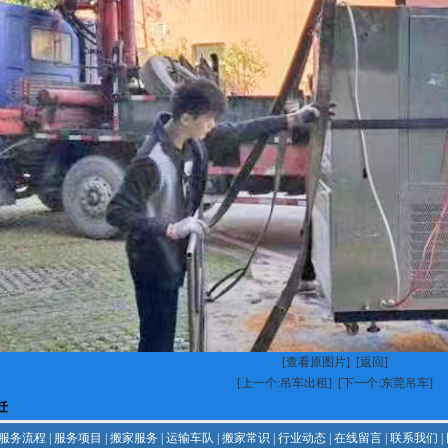
[查看原图片]
[返回]
[上一个:吊车出租]
[下一个:东莞吊车]
迁
服务流程
|
服务项目
|
搬家服务
|
运输车队
|
搬家常识
|
行业动态
|
在线留言
|
联系我们
|