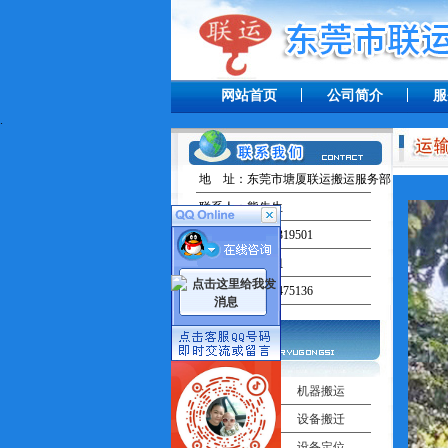
网站首页
公司简介
服
.
地 址：东莞市塘厦联运搬运服务部
联系人：熊先生
手 机：13238319501
联系人：田小姐
手 机：13537475136
工厂搬迁
机器搬运
吊车出租
设备搬迁
机器移位
设备定位