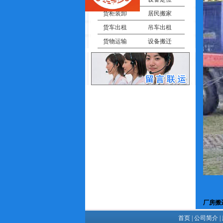
货柜装卸
居民搬家
货车出租
吊车出租
货物运输
设备搬迁
厂房搬
首页
|
公司简介
|