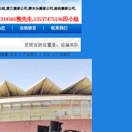
租,黄江搬家公司,樟木头搬家公司,谢岗搬家公司,
19501熊先生,13537475136田小姐
动态
在线留言
联系我们
的位置:
首页
->
产品展示
->
吊车
->
厂房搬迁